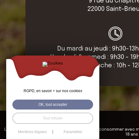
9 rue du Chapitr
22000 Saint-Brie
Du mardi au jeudi : 9h30-13h
Vendredi & samedi : 9h30 - 19
Dimanche : 10h - 1
RGPD, en savoir + sur nos cookies
OK, tout accepter
Tout refuser
L’abus d’alcool est dangereux pour la santé, à consommer avec 
Mentions légales
Paramétrer
18 ans