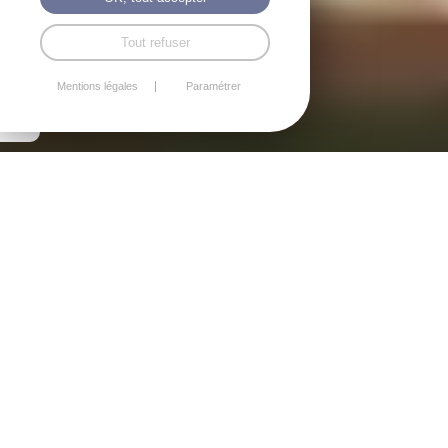
Tout refuser
Mentions légales
Paramétrer
Soirées dégustation &
ateliers : vins, whiskies,
les accords vins et