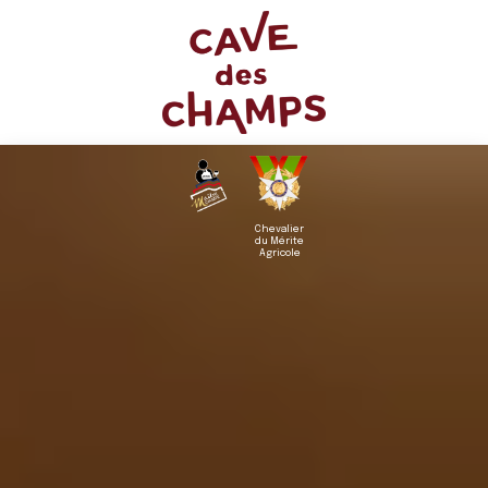
Chevalier
du Mérite
Agricole