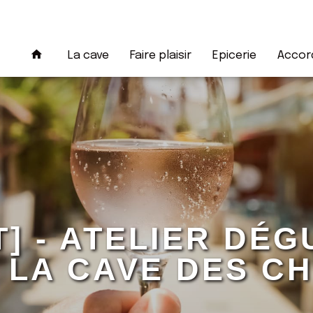
La cave
Faire plaisir
Epicerie
Accord
T] - ATELIER DÉ
À LA CAVE DES 