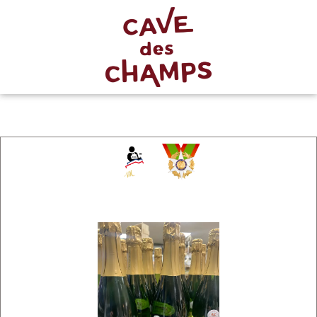
Chevalier
du Mérite
Agricole