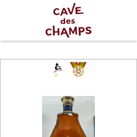
Chevalier
du Mérite
Agricole