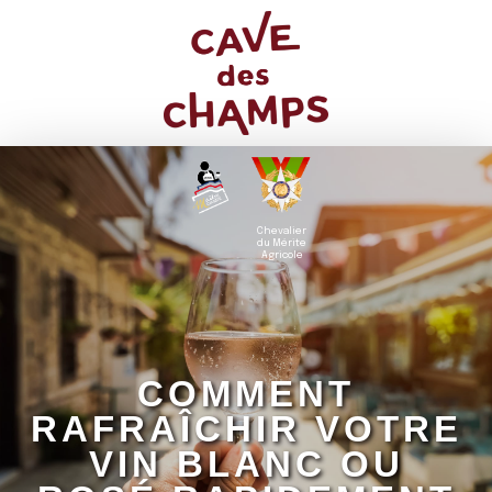
Chevalier
du Mérite
Agricole
COMMENT
RAFRAÎCHIR VOTRE
VIN BLANC OU