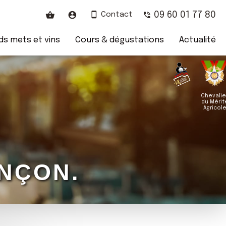
09 60 01 77 80
Contact
s mets et vins
Cours & dégustations
Actualité
Chevalie
du Mérit
Agricol
NÇON.