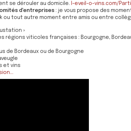
nt se dérouler au domicile.
l-eveil-o-vins.com/Partic
comités d'entreprises
: je vous propose des moments
k ou tout autre moment entre amis ou entre collèg
gustation »
s régions viticoles françaises : Bourgogne, Borde
rus de Bordeaux ou de Bourgogne
'aveugle
s et vins
ion...