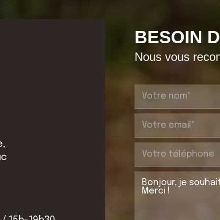
BESOIN D
Nous vous recont
e,
uc