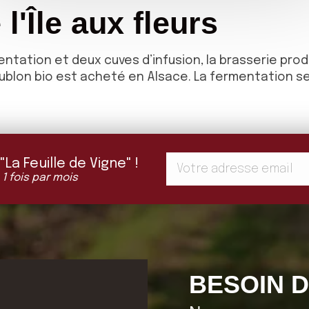
 l'Île aux fleurs
ntation et deux cuves d’infusion, la brasserie produ
oublon bio est acheté en Alsace. La fermentation se
a Feuille de Vigne" !
 1 fois par mois
BESOIN D