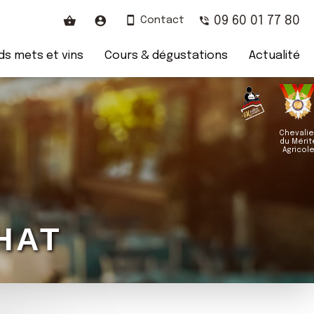
09 60 01 77 80
Contact
s mets et vins
Cours & dégustations
Actualité
Chevalie
du Mérit
Agricol
HAT