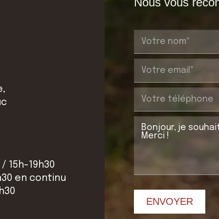
Nous vous recont
e,
uc
 / 15h-19h30
h30 en continu
2h30
ENVOYER