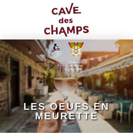
Chevalier
du Mérite
Agricole
LES OEUFS EN
MEURETTE