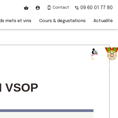
09 60 01 77 80
Contact
s mets et vins
Cours & dégustations
Actualité
Chevalie
du Mérit
Agricol
 VSOP