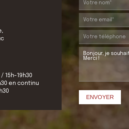
e,
uc
 / 15h-19h30
h30 en continu
2h30
ENVOYER