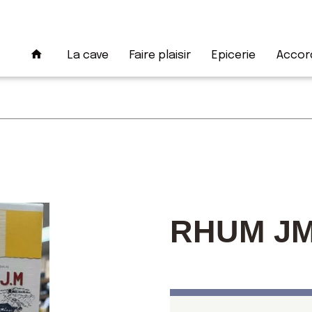
La cave
Faire plaisir
Epicerie
Accord
RHUM JM