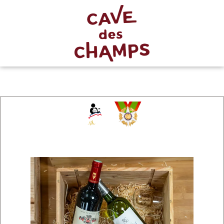
Chevalier
du Mérite
Agricole