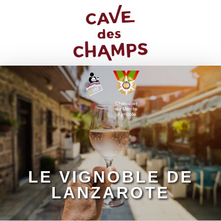
Chevalier
du Mérite
Agricole
LE VIGNOBLE DE
LANZAROTE