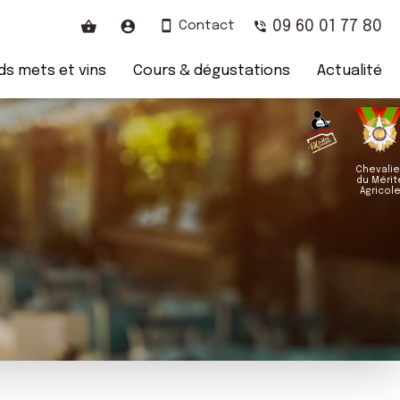
09 60 01 77 80
Contact
s mets et vins
Cours & dégustations
Actualité
Chevalie
du Mérit
Agricol
3