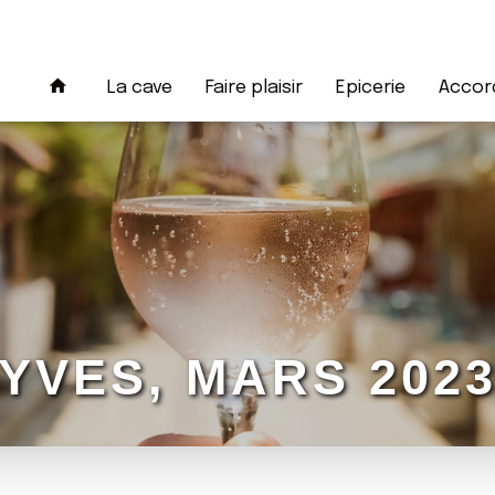
La cave
Faire plaisir
Epicerie
Accord
YVES, MARS 202