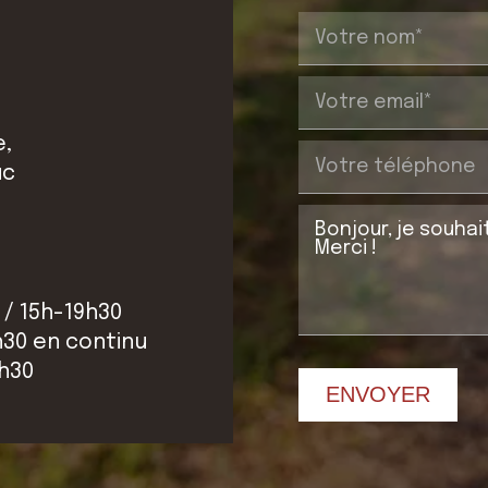
e,
uc
 / 15h-19h30
h30 en continu
2h30
ENVOYER