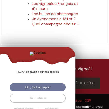
Les vignobles Français et
d'ailleurs
Les bulles de champagne
Un événement a fêter ?
Quel champagne choisir ?
Abonnez-vous à "La Feuille de Vigne" !
RGPD, en savoir + sur nos cookies
Mailing d'information 1 fois par mois
S'inscrire
OK, tout accepter
Tout refuser
La Cave des Champs
-
Mentions légales
-
CGV
L’abus d’alcool est dangereux pour la santé, à consommer avec
Mentions légales
Paramétrer