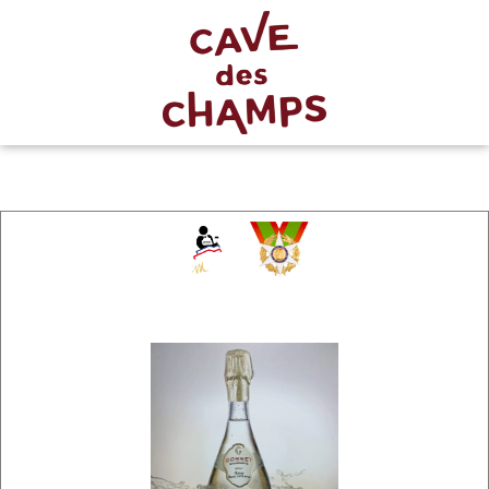
Chevalier
du Mérite
Agricole