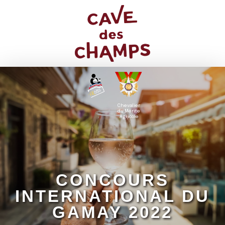
Chevalier
du Mérite
Agricole
CONCOURS
INTERNATIONAL DU
GAMAY 2022