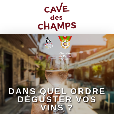
Chevalier
du Mérite
Agricole
DANS QUEL ORDRE
DÉGUSTER VOS
VINS ?