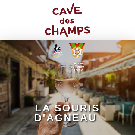
Chevalier
du Mérite
Agricole
LA SOURIS
D'AGNEAU