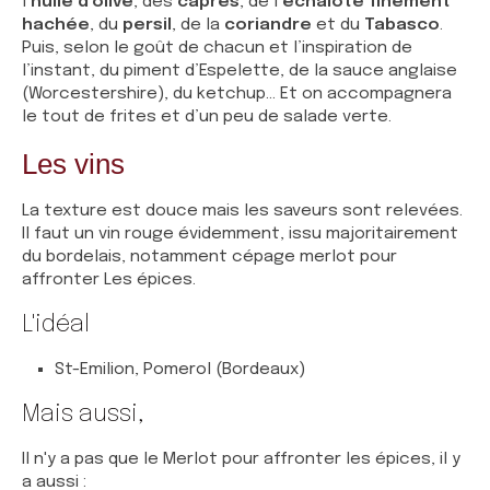
l’
huile d’olive
, des
câpres
, de l’
échalote finement
hachée
, du
persil
, de la
coriandre
et du
Tabasco
.
Puis, selon le goût de chacun et l’inspiration de
l’instant, du piment d’Espelette, de la sauce anglaise
(Worcestershire), du ketchup… Et on accompagnera
le tout de frites et d’un peu de salade verte.
Les vins
La texture est douce mais les saveurs sont relevées.
Il faut un vin rouge évidemment, issu majoritairement
du bordelais, notamment cépage merlot pour
affronter Les épices.
L'idéal
St-Emilion, Pomerol (Bordeaux)
Mais aussi,
Il n'y a pas que le Merlot pour affronter les épices, il y
a aussi :