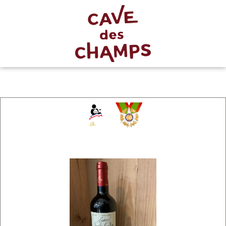
Chevalier
du Mérite
Agricole