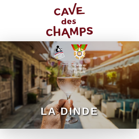
Chevalier
du Mérite
Agricole
LA DINDE