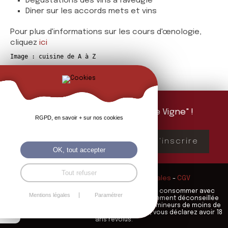
Dégustations des vins à l'aveugle
Dîner sur les accords mets et vins
Pour plus d'informations sur les cours d'œnologie,
cliquez
ici
Image : cuisine de A à Z
Abonnez-vous à "La Feuille de Vigne" !
RGPD, en savoir + sur nos cookies
Mailing d'information 1 fois par mois
S'inscrire
OK, tout accepter
Tout refuser
La Cave des Champs
-
Mentions légales
-
CGV
L’abus d’alcool est dangereux pour la santé, à consommer avec
Mentions légales
Paramétrer
modération. La consommation d’alcool est vivement déconseillée
aux femmes enceintes. La vente d'alcool à des mineurs de moins de
18 ans est interdite. En accédant à nos offres, vous déclarez avoir 18
ans révolus.