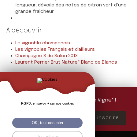
longueur, dévoile des notes de citron vert d’une
grande fraîcheur.
A découvrir
Le vignoble champenois
Les vignobles Français et d'ailleurs
Champagne S de Salon 2013
Laurent Perrier Brut Nature* Blanc de Blancs
Abonnez-vous à "La Feuille de Vigne" !
RGPD, en savoir + sur nos cookies
Mailing d'information 1 fois par mois
S'inscrire
OK, tout accepter
Tout refuser