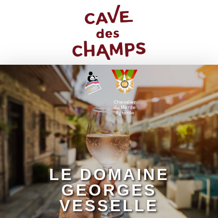
Chevalier
du Mérite
Agricole
LE DOMAINE
GEORGES
VESSELLE