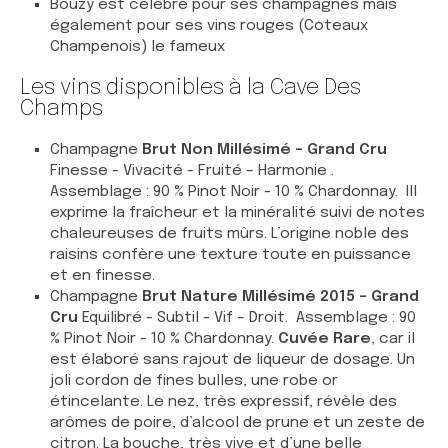
Bouzy est célèbre pour ses champagnes mais
également pour ses vins rouges (Coteaux
Champenois) le fameux
Les vins disponibles à la Cave Des
Champs
Champagne
Brut Non Millésimé - Grand Cru
Finesse - Vivacité - Fruité – Harmonie .
Assemblage : 90 % Pinot Noir - 10 % Chardonnay. Ill
exprime la fraîcheur et la minéralité suivi de notes
chaleureuses de fruits mûrs. L’origine noble des
raisins confère une texture toute en puissance
et en finesse.
Champagne
Brut Nature Millésimé 2015 - Grand
Cru
Equilibré - Subtil - Vif – Droit. Assemblage : 90
% Pinot Noir - 10 % Chardonnay.
Cuvée Rare
, car il
est élaboré sans rajout de liqueur de dosage. Un
joli cordon de fines bulles, une robe or
étincelante. Le nez, très expressif, révèle des
arômes de poire, d’alcool de prune et un zeste de
citron. La bouche, très vive et d’une belle