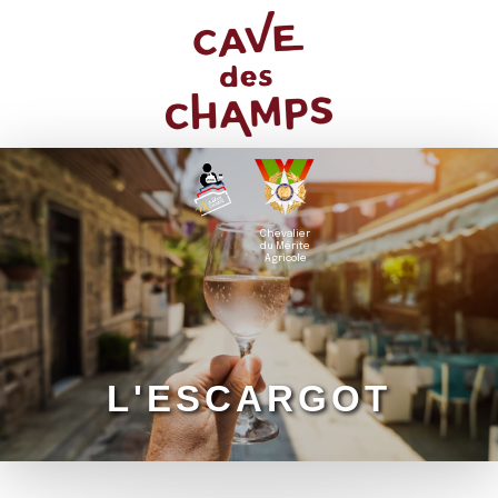
Chevalier
du Mérite
Agricole
L'ESCARGOT