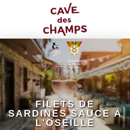
Chevalier
du Mérite
Agricole
FILETS DE
SARDINES SAUCE À
L'OSEILLE