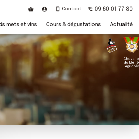
09 60 01 77 80
Contact
s mets et vins
Cours & dégustations
Actualité
Chevalie
du Mérit
Agricol
E