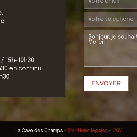
e,
uc
 / 15h-19h30
h30 en continu
2h30
ENVOYER
La Cave des Champs
-
Mentions légales
-
CGV