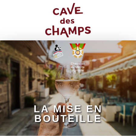
Chevalier
du Mérite
Agricole
LA MISE EN
BOUTEILLE